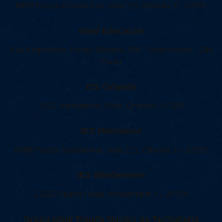
6996 Piazza Grande Ave, suite 211 Orlando, Fl, 32835
Ideal Educação
Rua Engenheiro Tomás Whately, 240 - Santo Amaro - São
Paulo
IES Orlando
7411 International Drive, Orlando, Fl, 328
IES Metrowest
6996 Piazza Grande Ave, suite 211, Orlando, Fl, 32835
IES Windermere
13211 Reams Road, Windermere, Fl, 34786
Grupo Ideal Trends Núcleo de Tecnologia